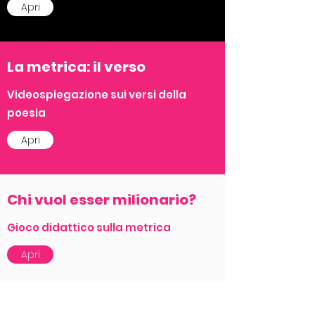
Apri
La metrica: il verso
Videospiegazione sui versi della
poesia
Apri
Chi vuol esser milionario?
Gioco didattico sulla metrica
Apri