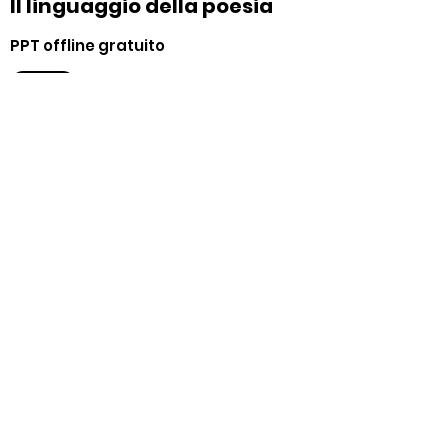
Il linguaggio della poesia
PPT offline gratuito
Apri
Solo e pensoso
- Petrarca
Immagine interattiva
Apri
Sintassi del periodo
PPT offline gratuito
Apri